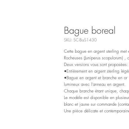
Bague boreal
SKU: SC-BaS1430
Cette bague en argent sterling met 
Rocheuses (Juniperus scopulorum) , 
Deux versions vous sont proposées:
•Entièrement en argent sterling légè
•Bague en argent et branche en or j
lumineux avec l’anneau en argent.
Chaque branche étant unique, chaq
Le modèle est disponible en plusieur
blanc et jaune sur commande (contac
Une pièce délicate et contemporaine