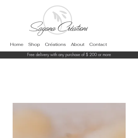
Home
Shop
Créations
About
Contact
Free delivery with any purchase of $ 200 or more