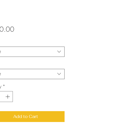
Price
0.00
t
*
t
y
*
Add to Cart