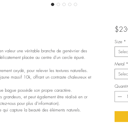
$23
Size
*
en valeur une véritable branche de genévrier des
Selec
délicatement placée au centre d’un cercle épuré.
Metal
rement oxydé, pour relever les textures naturelles.
Selec
aune massif 10k, offrant un contraste chaleureux et
Quantit
ue bague possède son propre caractère.
s grandeurs, et peut également être réalisé en or
tez-nous pour plus d’information).
 qui capture la beauté des éléments naturels.